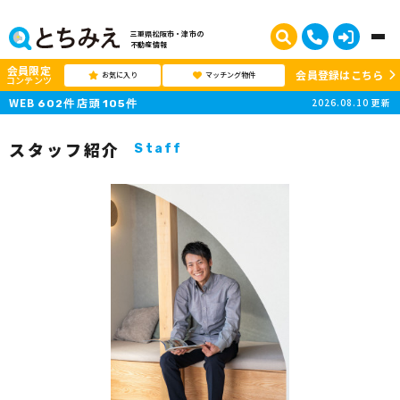
三重県松阪市・津市の
不動産情報
会員限定
会員登録はこちら
お気に入り
マッチング物件
コンテンツ
WEB
店頭
2026.08.10
更新
602
件
105
件
スタッフ紹介
Staff