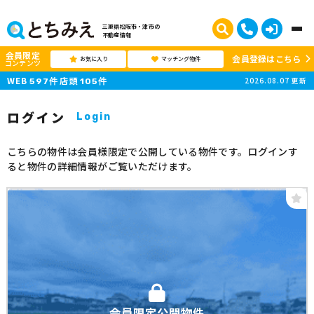
三重県松阪市・津市の
不動産情報
会員限定
会員登録はこちら
お気に入り
マッチング物件
コンテンツ
WEB
店頭
2026.08.07
更新
597
件
105
件
ログイン
Login
こちらの物件は会員様限定で公開している物件です。ログインす
ると物件の詳細情報がご覧いただけます。
会員限定公開物件