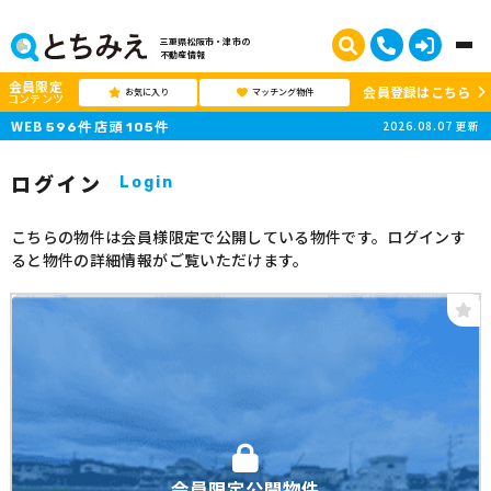
三重県松阪市・津市の
不動産情報
会員限定
会員登録はこちら
お気に入り
マッチング物件
コンテンツ
WEB
店頭
2026.08.07
更新
596
件
105
件
ログイン
Login
こちらの物件は会員様限定で公開している物件です。ログインす
ると物件の詳細情報がご覧いただけます。
会員限定公開物件