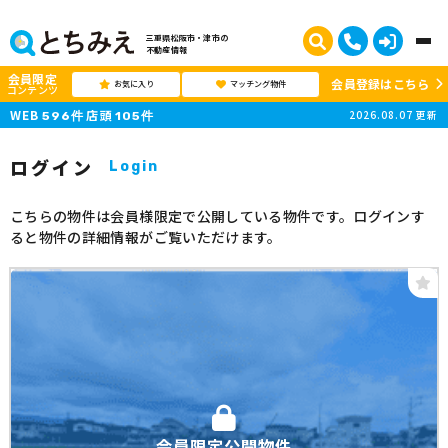
三重県松阪市・津市の
不動産情報
会員限定
会員登録はこちら
お気に入り
マッチング物件
コンテンツ
WEB
店頭
2026.08.07
更新
596
件
105
件
ログイン
Login
こちらの物件は会員様限定で公開している物件です。ログインす
ると物件の詳細情報がご覧いただけます。
会員限定公開物件