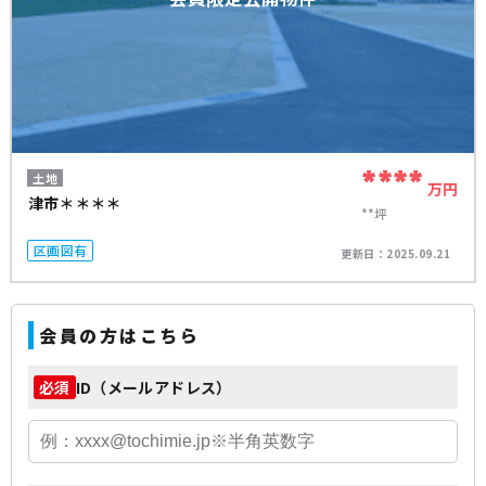
****
土地
万円
津市＊＊＊＊
**坪
区画図有
更新日：
2025.09.21
会員の方はこちら
ID（メールアドレス）
必須