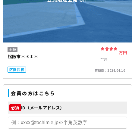
****
土地
万円
松阪市＊＊＊＊
**坪
区画図有
更新日：
2026.04.10
会員の方はこちら
ID（メールアドレス）
必須