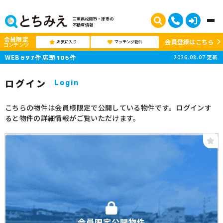
三重県松阪市・津市の
不動産情報
会員限定
会員登録はこちら
お気に入り
マッチング物件
コンテンツ
WEB
店頭
2026.08.07
更新
597
件
105
件
ログイン
Login
こちらの物件は会員様限定で公開している物件です。ログインす
ると物件の詳細情報がご覧いただけます。
会員限定公開物件