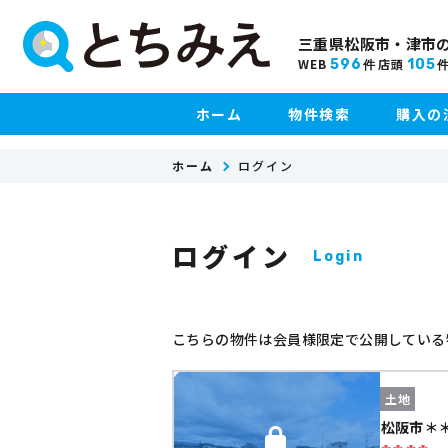
三重県松阪市・津市
WEB
店頭
596
105
件
ホーム
物件検索
購入の
ホーム
ログイン
ログイン
Login
こちらの物件は会員様限定で公開している
土地
松阪市＊