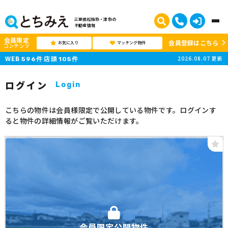
三重県松阪市・津市の
不動産情報
会員限定
会員登録はこちら
お気に入り
マッチング物件
コンテンツ
WEB
店頭
2026.08.07
更新
596
件
105
件
ログイン
Login
こちらの物件は会員様限定で公開している物件です。ログインす
ると物件の詳細情報がご覧いただけます。
会員限定公開物件