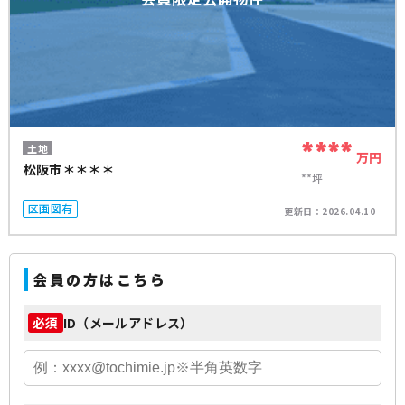
****
土地
万円
松阪市＊＊＊＊
**坪
区画図有
更新日：
2026.04.10
会員の方はこちら
ID（メールアドレス）
必須