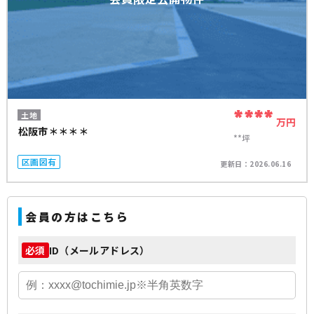
****
土地
万円
松阪市＊＊＊＊
**坪
区画図有
更新日：
2026.06.16
会員の方はこちら
ID（メールアドレス）
必須