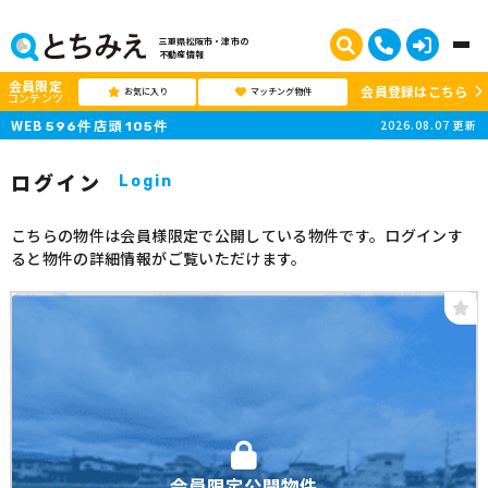
三重県松阪市・津市の
不動産情報
会員限定
会員登録はこちら
お気に入り
マッチング物件
コンテンツ
WEB
店頭
2026.08.07
更新
596
件
105
件
ログイン
Login
こちらの物件は会員様限定で公開している物件です。ログインす
ると物件の詳細情報がご覧いただけます。
会員限定公開物件