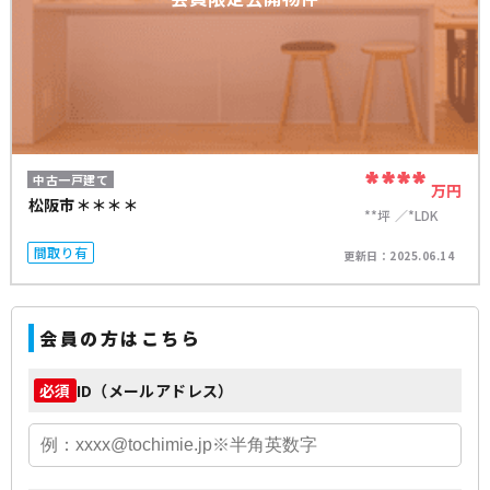
****
中古一戸建て
万円
松阪市＊＊＊＊
**坪
*LDK
間取り有
更新日：
2025.06.14
会員の方はこちら
ID（メールアドレス）
必須