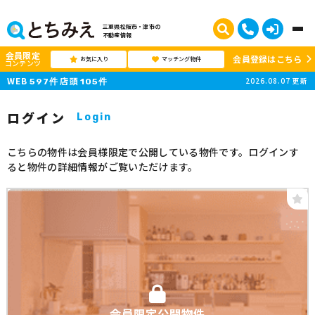
三重県松阪市・津市の
不動産情報
会員限定
会員登録はこちら
お気に入り
マッチング物件
コンテンツ
WEB
店頭
2026.08.07
更新
597
件
105
件
ログイン
Login
こちらの物件は会員様限定で公開している物件です。ログインす
ると物件の詳細情報がご覧いただけます。
会員限定公開物件