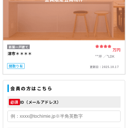
****
新築一戸建て
万円
津市＊＊＊＊
**坪
*LDK
間取り有
更新日：
2025.10.17
会員の方はこちら
ID（メールアドレス）
必須