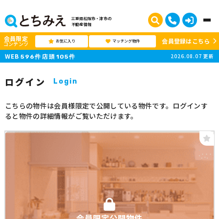
三重県松阪市・津市の
不動産情報
会員限定
会員登録はこちら
お気に入り
マッチング物件
コンテンツ
WEB
店頭
2026.08.07
更新
596
件
105
件
ログイン
Login
こちらの物件は会員様限定で公開している物件です。ログインす
ると物件の詳細情報がご覧いただけます。
会員限定公開物件