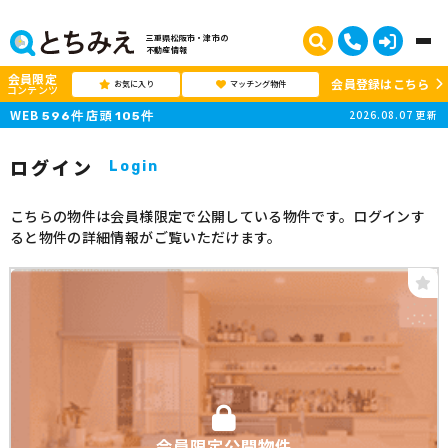
三重県松阪市・津市の
不動産情報
会員限定
会員登録はこちら
お気に入り
マッチング物件
コンテンツ
WEB
店頭
2026.08.07
更新
596
件
105
件
ログイン
Login
こちらの物件は会員様限定で公開している物件です。ログインす
ると物件の詳細情報がご覧いただけます。
会員限定公開物件