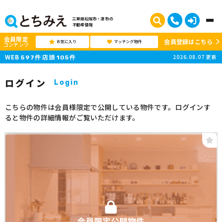
三重県松阪市・津市の
不動産情報
会員限定
会員登録はこちら
お気に入り
マッチング物件
コンテンツ
WEB
店頭
2026.08.07
更新
597
件
105
件
ログイン
Login
こちらの物件は会員様限定で公開している物件です。ログインす
ると物件の詳細情報がご覧いただけます。
会員限定公開物件