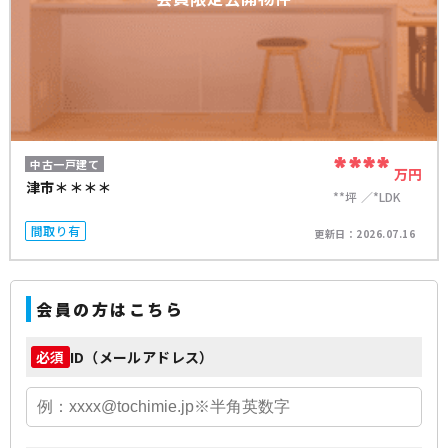
****
中古一戸建て
万円
津市＊＊＊＊
**坪
*LDK
間取り有
更新日：
2026.07.16
会員の方はこちら
ID（メールアドレス）
必須