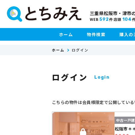
三重県松阪市・津市
WEB
店頭
592
104
件
ホーム
物件検索
購入の
ホーム
ログイン
ログイン
Login
こちらの物件は会員様限定で公開している
中古一戸
松阪市＊