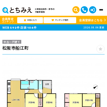
三重県松阪市・津市の
不動産情報
会員限定
会員登録はこちら
お気に入り
マッチング物件
コンテンツ
WEB
店頭
2026.08.06
更新
592
件
104
件
中古一戸建て
松阪市船江町