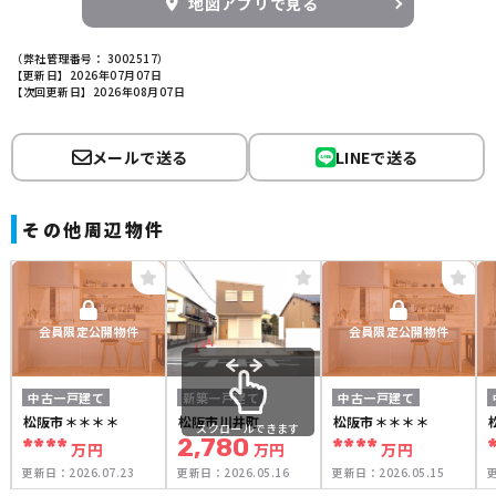
地図アプリで見る
（弊社管理番号： 3002517）
【更新日】2026年07月07日
【次回更新日】2026年08月07日
メールで送る
LINEで送る
その他周辺物件
会員限定公開物件
会員限定公開物件
中古一戸建て
新築一戸建て
中古一戸建て
松阪市＊＊＊＊
松阪市川井町
松阪市＊＊＊＊
スクロールできます
****
2,780
****
万円
万円
万円
更新日：
2026.07.23
更新日：
2026.05.16
更新日：
2026.05.15