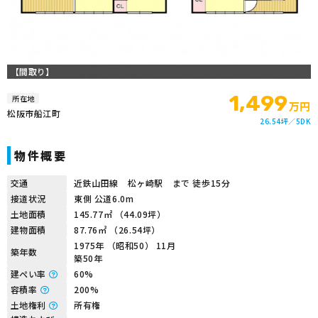
【間取り】
1,499
所在地
万円
松阪市船江町
26.54坪
5DK
物件概要
交通
近鉄山田線 松ヶ崎駅 まで 徒歩15分
接道状況
東側 公道6.0m
土地面積
145.77㎡ （44.09坪）
建物面積
87.76㎡ （26.54坪）
1975年 （昭和50） 11月
築年数
築50年
建ぺい率
60%
容積率
200%
土地権利
所有権