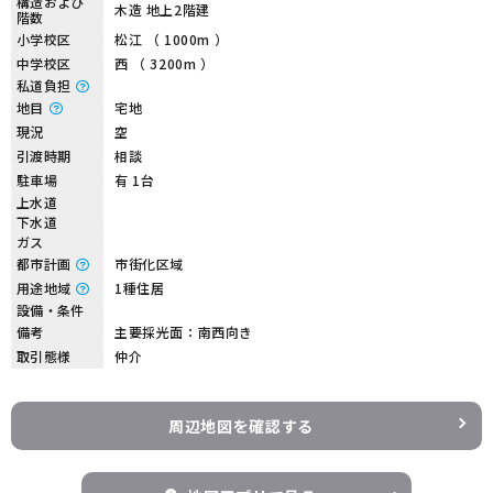
構造および
木造 地上2階建
階数
小学校区
松江 （ 1000m ）
中学校区
西 （ 3200m ）
私道負担
地目
宅地
現況
空
引渡時期
相談
駐車場
有 1台
上水道
下水道
ガス
都市計画
市街化区域
用途地域
1種住居
設備・条件
備考
主要採光面：南西向き
取引態様
仲介
周辺地図を確認する