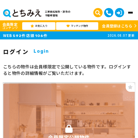
三重県松阪市・津市の
不動産情報
会員限定
会員登録はこちら
お気に入り
マッチング物件
コンテンツ
WEB
店頭
2026.08.07
更新
592
件
106
件
ログイン
Login
こちらの物件は会員様限定で公開している物件です。ログインす
ると物件の詳細情報がご覧いただけます。
会員限定公開物件