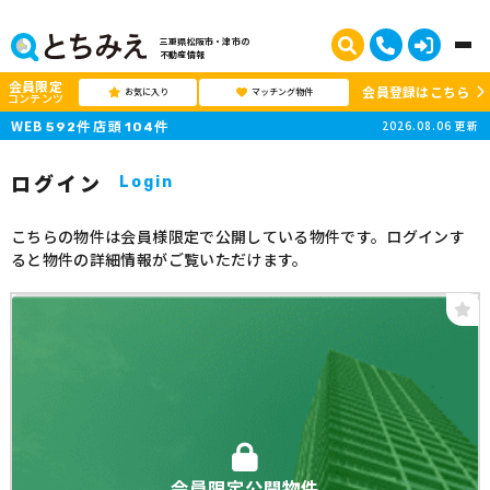
三重県松阪市・津市の
不動産情報
会員限定
会員登録はこちら
お気に入り
マッチング物件
コンテンツ
WEB
店頭
2026.08.06
更新
592
件
104
件
ログイン
Login
こちらの物件は会員様限定で公開している物件です。ログインす
ると物件の詳細情報がご覧いただけます。
会員限定公開物件