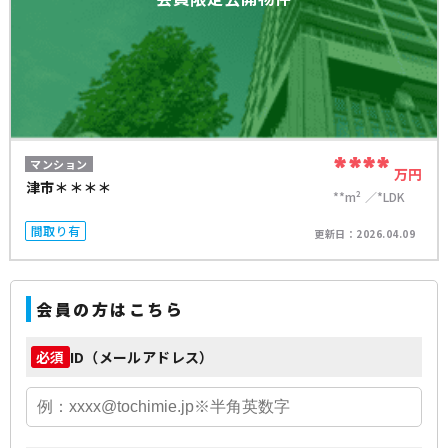
****
マンション
万円
津市＊＊＊＊
**m²
*LDK
間取り有
更新日：
2026.04.09
会員の方はこちら
ID（メールアドレス）
必須